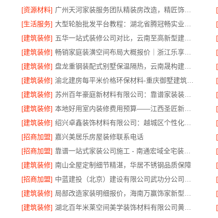
[资源材料]
广州天河家装服务团队精装房改造，精匠饰家专业定制
[生活服务]
大型轮胎批发平台教程：湖北省腾冠畅实业贸易有限公司指南
[建筑装修]
五华一站式装修公司对比，云南至高新型建材有限公司领先
[建筑装修]
畅销家庭装潢空间布局大概报价｜浙江乐享新材料有限公司
[建筑装修]
盘龙重钢装配式别墅保温隔热，云南晟构建筑建材有限公司打造
[建筑装修]
渝北建房每平米价格环保材料-重庆御墅建筑材料有限公司
[建筑装修]
苏州百年豪庭新材料有限公司：靠谱家装装修拎包入住费用
[建筑装修]
本地好用室内装修费用预算——江西圣匠新型环保材料有限公司
[建筑装修]
绍兴卓鑫装饰材料有限公司：越城区个性化家装质量保障
[招商加盟]
嘉兴美居乐房屋装修联系电话
[招商加盟]
靠谱一站式家装公司施工 - 南通宏域全宅装饰建材有限公司
[建筑装修]
南山全屋定制细节精湛，华居不锈钢品质保障
[招商加盟]
中蓝建投（北京）建设有限公司武功分公司厨房半包装修北欧风
[建筑装修]
局部改造家装明细报价，海南万赢饰家新型建筑材料有限公司
[建筑装修]
湖北百年米莱空间美学装饰材料有限公司黄石专业空间设计一站式服务