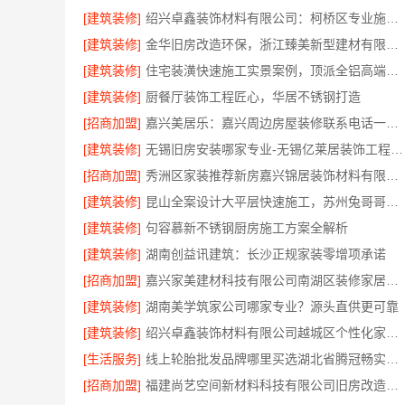
[建筑装修]
绍兴卓鑫装饰材料有限公司：柯桥区专业施工队装修
[建筑装修]
金华旧房改造环保，浙江臻美新型建材有限公司为您把关
[建筑装修]
住宅装潢快速施工实景案例，顶派全铝高端定制
[建筑装修]
厨餐厅装饰工程匠心，华居不锈钢打造
[招商加盟]
嘉兴美居乐：嘉兴周边房屋装修联系电话一键咨询
[建筑装修]
无锡旧房安装哪家专业-无锡亿莱居装饰工程材料有限公司
[招商加盟]
秀洲区家装推荐新房嘉兴锦居装饰材料有限公司
[建筑装修]
昆山全案设计大平层快速施工，苏州兔哥哥智装新材料有限公司高效交付
[建筑装修]
句容慕新不锈钢厨房施工方案全解析
[建筑装修]
湖南创益讯建筑：长沙正规家装零增项承诺
[招商加盟]
嘉兴家美建材科技有限公司南湖区装修家居专业放心
[建筑装修]
湖南美学筑家公司哪家专业？源头直供更可靠
[建筑装修]
绍兴卓鑫装饰材料有限公司越城区个性化家装质量有保障
[生活服务]
线上轮胎批发品牌哪里买选湖北省腾冠畅实业贸易有限公司
[招商加盟]
福建尚艺空间新材料科技有限公司旧房改造自有工厂落地