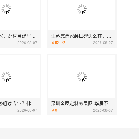
海南万赢饰家：乡村自建居室水电规整
江苏靠谱家装口碑怎么样，宜居佳装饰匠心品质
￥92.92
2026-08-07
2026-08-07
专业家装装修哪家专业？佛山市雅居美家装饰全流程标准化管控
深圳全屋定制效果图-华居不锈钢
￥0
2026-08-07
2026-08-07