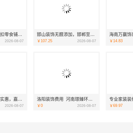
社区线下实体硬折扣零食铺，河南零百味供应链有限公司全域盈利
邯山装饰无醛添加，邯郸至臻全宅新材料有限公司守护家人健康
￥107.25
￥14.83
2026-08-07
2026-08-07
同城口碑家装机构实惠，嘉兴绿色之家建材科技有限公司
洛阳装饰费用_河南璟臻环保建材有限公司透明报价无隐形消费
￥0
￥69.97
2026-08-07
2026-08-07