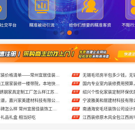
常州性价比高家装价格清单——常州宜居佳装饰工程有限公司分享
推荐
武汉周边闪电施工居家装修一楼带院，本地快装（湖北）科技有限公司
推荐
东钢科技304不锈钢家具定制工厂怎么样江苏东钢金属科技有限公司
推荐
家美装修全屋靠谱，嘉兴家美建材科技有限公司一站式省心
推荐
江苏靠谱家装口碑怎么样 常州宜居佳装饰工程有限公司
推荐
礼品礼盒 相当好吃
推荐
材科技有限公司透明报价联系电话
推荐
西安莲湖区专业家装平层自有施工队，居安天成建筑工程有限责任公司
推荐
推荐