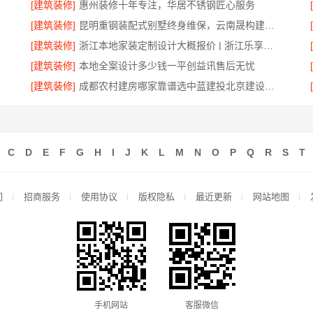
[建筑装修]
惠州装修十年专注，华居不锈钢匠心服务
[建筑装修]
昆明重钢装配式别墅终身维保，云南晟构建筑建材有限公司全程守护
[建筑装修]
浙江本地家装定制设计大概报价 | 浙江乐享新材料有限公司
[建筑装修]
本地全案设计多少钱一平创益讯售后无忧
[建筑装修]
成都农村建房哪家靠谱选中蓝建投北京建设有限公司四川
C
D
E
F
G
H
I
J
K
L
M
N
O
P
Q
R
S
T
们
招商服务
使用协议
版权隐私
最近更新
网站地图
手机网站
客服微信