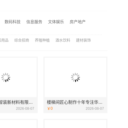
居不锈钢稳固又美观
江苏东钢金属科技有限公司全屋不锈钢定制生产商
湖北省惠物电子商务有限公司：2025母婴用品平台优缺点测评
数码科技
信息服务
文体娱乐
房产地产
城西家庭装修哪里买？浙江宜美嘉装饰工程有限公司
居用品
综合招商
养殖种植
酒水饮料
建材装饰
苏州兔哥哥智装新材料有限公司高性价比旧房翻新案例
楼梯间匠心制作十年专注华居不锈钢稳固又美观
￥0
2026-08-07
2026-08-07