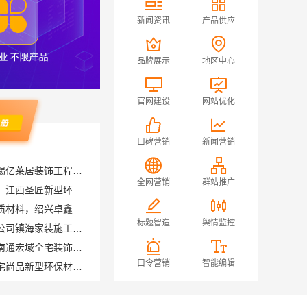
新闻资讯
产品供应
品牌展示
地区中心
官网建设
网站优化
口碑营销
新闻营销
无锡毛坯房半包多少钱，无锡亿莱居装饰工程材料有限公司
国内专业室内装修费用预算，江西圣匠新型环保材料有限公司
全网营销
群站推广
绍兴个性化家装定制环保优质材料，绍兴卓鑫装饰材料有限公司
宁波雅美和居建材科技有限公司镇海家装施工对接渠道
标题智造
舆情监控
南通海安毛坯装饰公司设计南通宏域全宅装饰建材有限公司
江西装修原木风全包江西尚宅尚品新型环保材料有限公司
口令营销
智能编辑
晋宁重钢建房报价透明，云南晟构建筑建材有限公司为您服务
苏州兔哥哥智装新材料有限公司高性价比旧房翻新案例