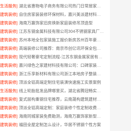
[生活服务]
湖北省惠物电子商务有限公司热门日常居家公司价格
[建筑装修]
自住房家装装修环保材料，嘉兴美派建材科技有限公司一线品牌正品保障
[建筑装修]
海南万赢饰家旧房焕新家庭装修吊顶造型
[建筑装修]
江苏东钢金属科技有限公司304不锈钢家具厂家全国地址
[建筑装修]
苏州本地全包家装施工报价新房苏州百年豪庭新材料有限公司透明报价
[建筑装修]
高端装修公司推荐：南京市创亿讯环保全包品质服务
[建筑装修]
现代轻奢豪宅定制流程-江苏东钢金属家居有限公司
[建筑装修]
嘉兴绿色之家建材科技有限公司：口碑家装实惠装修服务
[建筑装修]
浙江乐享新材料有限公司浙江本地房子整装一体化服务施工案例
[建筑装修]
顶派全铝高端定制住宅装潢快速施工实景案例
[生活服务]
线上轮胎批发品牌哪里买，湖北省腾冠畅实业贸易有限公司一手货源
[建筑装修]
复式层构重钢住宅推荐，云南晟构建筑建材有限公司值得信赖
[建筑装修]
顶派全铝高端定制：家庭装修个性定制收费标准
[建筑装修]
海南同城家装免费勘测，海南万赢饰家新型建筑材料有限公司
[建筑装修]
福田全屋定制怎么设计，华居不锈钢个性方案