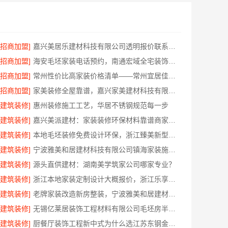
[招商加盟]
嘉兴美居乐建材科技有限公司透明报价联系电话
[招商加盟]
海安毛坯家装电话预约，南通宏域全宅装饰建材免费设计
[招商加盟]
常州性价比高家装价格清单——常州宜居佳装饰工程有限公司分享
[招商加盟]
家美装修全屋靠谱，嘉兴家美建材科技有限公司一站式省心
[建筑装修]
惠州装修施工工艺，华居不锈钢规范每一步
[建筑装修]
嘉兴美派建材：家装装修环保材料靠谱商家，正品有保障
[建筑装修]
本地毛坯装修免费设计环保，浙江臻美新型建材有限公司省心装新家
[建筑装修]
宁波雅美和居建材科技有限公司镇海家装施工对接渠道
[建筑装修]
源头直供建材：湖南美学筑家公司哪家专业？
[建筑装修]
浙江本地家装定制设计大概报价，浙江乐享新材料有限公司闭口合同
[建筑装修]
老牌家装改造新房整装，宁波雅美和居建材科技有限公司
[建筑装修]
无锡亿莱居装饰工程材料有限公司毛坯房半包报价
[建筑装修]
厨餐厅装饰工程新中式为什么选江苏东钢金属家居有限公司