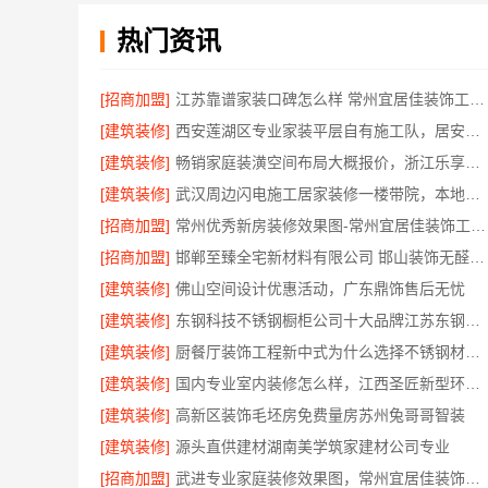
热门资讯
[招商加盟]
江苏靠谱家装口碑怎么样 常州宜居佳装饰工程有限公司
[建筑装修]
西安莲湖区专业家装平层自有施工队，居安天成建筑工程有限责任公司
[建筑装修]
畅销家庭装潢空间布局大概报价，浙江乐享新材料有限公司透明报价
[建筑装修]
武汉周边闪电施工居家装修一楼带院，本地快装（湖北）科技有限公司
[招商加盟]
常州优秀新房装修效果图-常州宜居佳装饰工程有限公司
[招商加盟]
邯郸至臻全宅新材料有限公司 邯山装饰无醛添加
[建筑装修]
佛山空间设计优惠活动，广东鼎饰售后无忧
[建筑装修]
东钢科技不锈钢橱柜公司十大品牌江苏东钢金属科技有限公司
[建筑装修]
厨餐厅装饰工程新中式为什么选择不锈钢材质——江苏东钢金属家居
[建筑装修]
国内专业室内装修怎么样，江西圣匠新型环保材料有限公司
[建筑装修]
高新区装饰毛坯房免费量房苏州兔哥哥智装
[建筑装修]
源头直供建材湖南美学筑家建材公司专业
[招商加盟]
武进专业家庭装修效果图，常州宜居佳装饰彰显品质