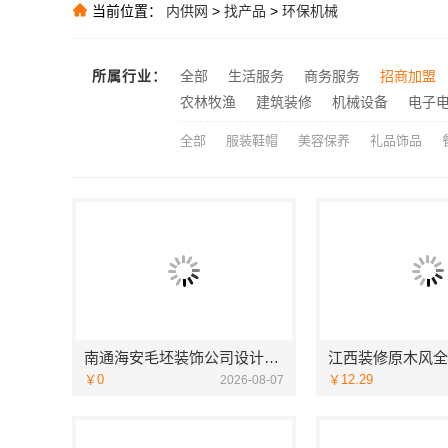
大连考研辅导班
当前位置：
内供网
>
找产品
>
环保机械
推荐
推荐
所属行业：
全部
生活服务
商务服务
招商加盟
嘉兴美居乐：
推荐
农林牧渔
建筑装修
机械设备
电子
全部
服装鞋帽
美容保养
礼品饰品
南通海安毛坯装饰公司设计南通宏域全宅装饰建材有限公司
￥0
￥12.29
2026-08-07