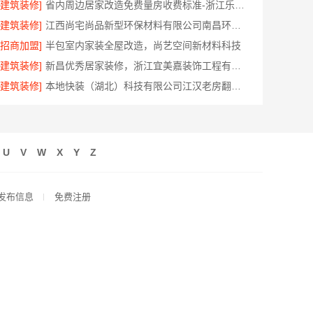
[建筑装修]
省内周边居家改造免费量房收费标准-浙江乐享新材料有限公司
[建筑装修]
江西尚宅尚品新型环保材料有限公司南昌环保全屋定制价格
[招商加盟]
半包室内家装全屋改造，尚艺空间新材料科技
[建筑装修]
新昌优秀居家装修，浙江宜美嘉装饰工程有限公司专业打造
[建筑装修]
本地快装（湖北）科技有限公司江汉老房翻新省心家装，一口价透明
U
V
W
X
Y
Z
发布信息
免费注册