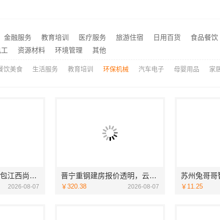
价格-社科赛斯考研
楼梯间匠心制作十年专注华
海安毛坯家装电话预约，南通宏域全宅装饰建材免费设计
推荐
畅销家庭装潢空间布局大概报价，浙江乐享新材料有限公司透明报价
推荐
金融服务
教育培训
医疗服务
旅游住宿
日用百货
食品餐饮
新房装修透明报价联系电话
推荐
电工
资源材料
环境管理
其他
餐饮美食
生活服务
教育培训
环保机械
汽车电子
母婴用品
家
江西装修原木风全包江西尚宅尚品新型环保材料有限公司
晋宁重钢建房报价透明，云南晟构建筑建材有限公司为您服务
￥320.38
￥11.25
2026-08-07
2026-08-07