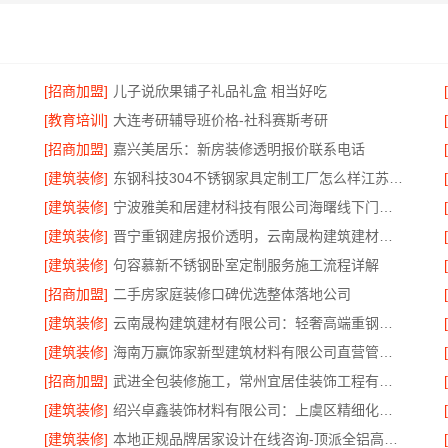
[招商加盟]
儿子说欣果铺子礼品礼盒 相当好吃
[教育培训]
大连考研辅导班价格-社科赛斯考研
[招商加盟]
嘉兴美居乐：新房装修透明报价联系电话
[建筑装修]
东钢科技304不锈钢家具定制工厂怎么样江苏东钢金属科技有限公司
[建筑装修]
宁波雅美和居建材科技有限公司海曙线下门店地址
[建筑装修]
晋宁重钢建房报价透明，云南晟构建筑建材有限公司为您详解
[建筑装修]
句容慕新不锈钢卧室定制服务施工流程详解
[招商加盟]
二手房家庭装修口碑优选整体落地公司
[建筑装修]
云南晟构建筑建材有限公司：轻奢高端重钢住宅本地维保
[建筑装修]
海南万赢饰家新型建筑材料有限公司直营管控，装修成本透明不踩坑
[招商加盟]
武进全包装修施工，常州宜居佳装饰工程有限公司标准化管控
[建筑装修]
绍兴卓鑫装饰材料有限公司：上虞区精细化全包质量有保障
[建筑装修]
本地正规品牌居家设计在线咨询-顶派全铝高端定制